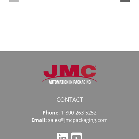
к
доступ
даркнету
к
в
даркнету
2026
2026
году
CONTACT
Phone:
1-800-263-5252
Email:
sales@jmcpackaging.com