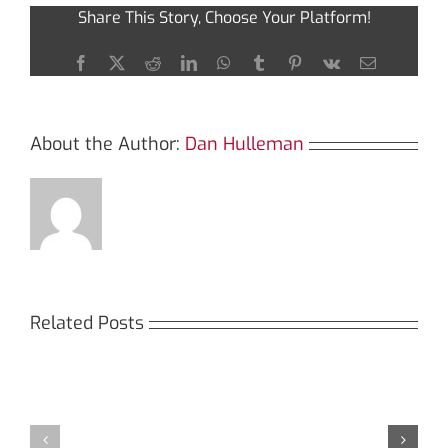
тор-
Share This Story, Choose Your Platform!
ссылок
2026
Facebook
X
Reddit
LinkedIn
WhatsApp
Tumblr
Pinterest
Vk
Email
About the Author:
Dan Hulleman
Related Posts
Кракен:
Мега
Безопасный
СБ:
доступ
идеальный