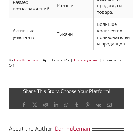
Размер
Разные
продавца и
вознаграждений
товара.
Большое
Активные
количество
Тысячи
участники
пользователей
и продавцов.
By
Dan Hulleman
|
April 17th, 2025
|
Uncategorized
|
Comments
on
Off
Кракен:
безопасные
ссылки
для
Share This Story, Choose Your Platform!
доступа
в
даркнет
Facebook
X
Reddit
LinkedIn
WhatsApp
Tumblr
Pinterest
Vk
Email
2026
About the Author:
Dan Hulleman