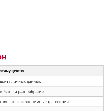
ен
реимущества
ащита личных данных
добство и разнообразие
гновенные и анонимные транзакции