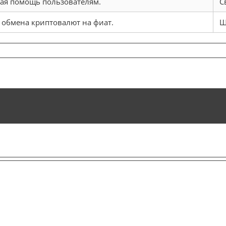
ая помощь пользователям.
С
обмена криптовалют на фиат.
Ш
n
ракен:
езопасный
оступ
аркнету
оветы
026