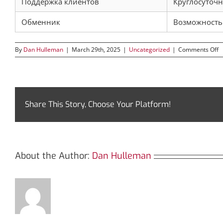
Поддержка клиентов
Круглосуточн
Обменник
Возможность 
o
By
Dan Hulleman
|
March 29th, 2025
|
Uncategorized
|
Comments Off
К
б
д
к
д
и
Share This Story, Choose Your Platform!
с
2
About the Author:
Dan Hulleman