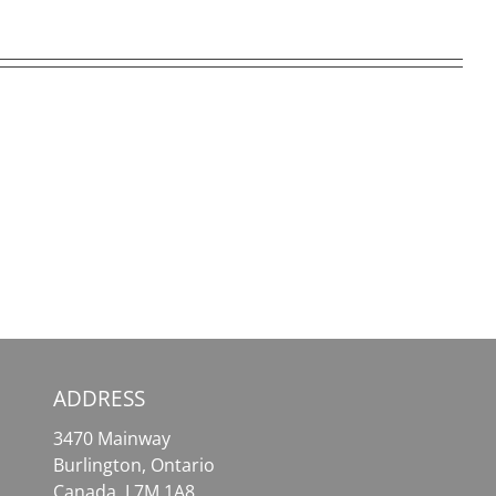
SafePal
MetaMask
Wallet
–
–
Your
Your
Essential
Comprehensive
Tool
Solution
for
for
Effortless
Crypto
Crypto
Assets
Access
ADDRESS
3470 Mainway
Burlington, Ontario
Canada, L7M 1A8