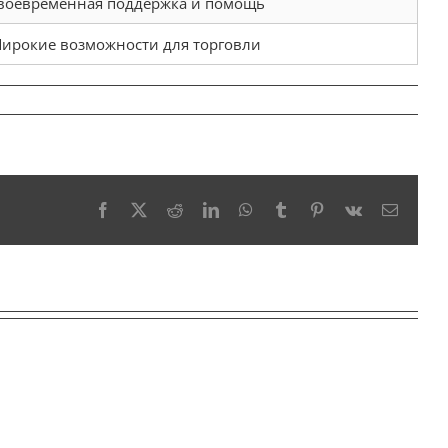
воевременная поддержка и помощь
ирокие возможности для торговли
Facebook
X
Reddit
LinkedIn
WhatsApp
Tumblr
Pinterest
Vk
Email