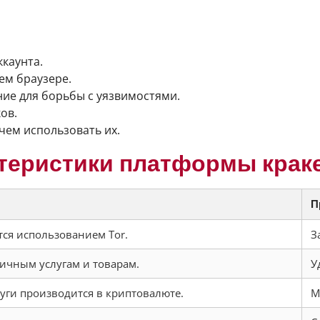
каунта.
ем браузере.
ие для борьбы с уязвимостями.
ов.
чем использовать их.
ктеристики платформы крак
П
ся использованием Tor.
З
личным услугам и товарам.
У
луги производится в криптовалюте.
М